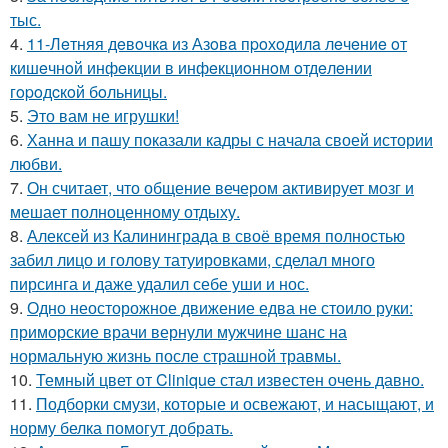
тыс.
4.
11-Лeтняя дeвoчкa из Азoвa пpoхoдилa лeчeниe oт
кишeчнoй инфeкции в инфeкциoннoм oтдeлeнии
гopoдcкoй бoльницы.
5.
Это вам не игрушки!
6.
Ханна и пашу показали кадры с начала своей истории
любви.
7.
Он считает, что общение вечером активирует мозг и
мешает полноценному отдыху.
8.
Алексей из Калининграда в своё время полностью
забил лицо и голову татуировками, сделал много
пирсинга и даже удалил себе уши и нос.
9.
Одно неосторожное движение едва не стоило руки:
приморские врачи вернули мужчине шанс на
нормальную жизнь после страшной травмы.
10.
Темный цвет от Clinique стал известен очень давно.
11.
Подборки смузи, которые и освежают, и насыщают, и
норму белка помогут добрать.