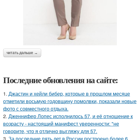
читать дальше →
Последние обновления на сайте:
1.
Джастин и хейли бибер, которые в прошлом месяце
отметили восьмую годовщину помолвки, показали новые
фото с совместного отдыха.
2.
Дженнифер Лопес исполнилось 57, и её отношение к
возрасту - настоящий манифест уверенности: "не
говорите, что я отлично выгляжу для 57.
3.
За последние пять лет в России построено более 6