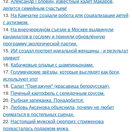
12.
Александр Головин, известный кадет Макаров,
делится семейным счастьем!
13.
На Камчатке создали робота для социализации детей
с аутизмом.
14.
На внеочередном съезде в Москве выдвинули
кандидатов в госдуму и приняли обновлённую
программу экологической партии.
15.
ИИ создал портрет идеальной женщины - и результат
удивил!
16.
Кабачковые оладьи с шампиньонами.
17.
Голливудские звёзды, которые выглядят как боги,
используют это!
18.
Салат "Пригажуня" (красавица белорусская).
19.
Печеный картофель с селедочным соусом.
20.
Рыбная запеканка. Понадобится:
21.
Любовь Аксенова объяснила, почему не любит
сниматься в постельных сценах.
22.
Настоящий мужской сюрприз: стриженова
похвасталась подарком мужа.