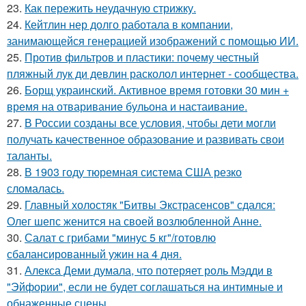
23.
Как пережить неудачную стрижку.
24.
Кейтлин нер долго работала в компании,
занимающейся генерацией изображений с помощью ИИ.
25.
Против фильтров и пластики: почему честный
пляжный лук ди девлин расколол интернет - сообщества.
26.
Борщ украинский. Активное время готовки 30 мин +
время на отваривание бульона и настаивание.
27.
В России созданы все условия, чтобы дети могли
получать качественное образование и развивать свои
таланты.
28.
В 1903 году тюремная система США резко
сломалась.
29.
Главный холостяк "Битвы Экстрасенсов" сдался:
Олег шепс женится на своей возлюбленной Анне.
30.
Салат с грибами "минус 5 кг"/готовлю
сбалансированный ужин на 4 дня.
31.
Алекса Деми думала, что потеряет роль Мэдди в
"Эйфории", если не будет соглашаться на интимные и
обнаженные сцены.