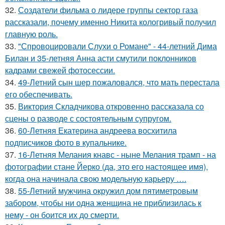
32.
Создатели фильма о лидере группы сектор газа
рассказали, почему именно Никита кологривый получил
главную роль.
33.
"Спровоцировали Слухи о Романе" - 44-летний Дима
Билан и 35-летняя Анна асти смутили поклонников
кадрами свежей фотосессии.
34.
49-Летний сын шер пожаловался, что мать перестала
его обеспечивать.
35.
Виктория Складчикова откровенно рассказала со
сцены о разводе с состоятельным супругом.
36.
60-Летняя Екатерина андреева восхитила
подписчиков фото в купальнике.
37.
16-Летняя Мелания кнавс - ныне Мелания трамп - на
фотографии стане Йерко (да, это его настоящее имя),
когда она начинала свою модельную карьеру ….
38.
55-Летний мужчина окружил дом пятиметровым
забором, чтобы ни одна женщина не приблизилась к
нему - он боится их до смерти.