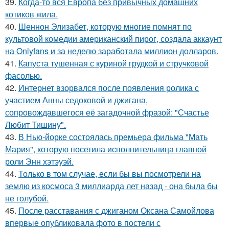
39.
Когда-то вся Европа без привычных домашних
котиков жила.
40.
Шеннон Элизабет, которую многие помнят по
культовой комедии американский пирог, создала аккаунт
на Onlyfans и за неделю заработала миллион долларов.
41.
Капуста тушенная с куриной грудкой и стручковой
фасолью.
42.
Интернет взорвался после появления ролика с
участием Анны седоковой и джигана,
сопровождавшегося её загадочной фразой: "Счастье
Любит Тишину".
43.
В Нью-йорке состоялась премьера фильма "Мать
Мария", которую посетила исполнительница главной
роли Энн хэтэуэй.
44.
Только в том случае, если бы вы посмотрели на
землю из космоса 3 миллиарда лет назад - она была бы
не голубой.
45.
После расставания с джиганом Оксана Самойлова
впервые опубликовала фото в постели с