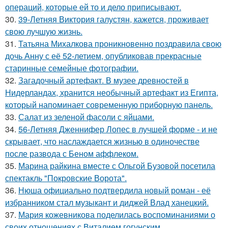
операций, которые ей то и дело приписывают.
30.
39-Летняя Виктория галустян, кажется, проживает
свою лучшую жизнь.
31.
Татьяна Михалкова проникновенно поздравила свою
дочь Анну с её 52-летием, опубликовав прекрасные
старинные семейные фотографии.
32.
Загадочный артефакт. В музее древностей в
Нидерландах, хранится необычный артефакт из Египта,
который напоминает современную приборную панель.
33.
Салат из зеленой фасоли с яйцами.
34.
56-Летняя Дженнифер Лопес в лучшей форме - и не
скрывает, что наслаждается жизнью в одиночестве
после развода с Беном аффлеком.
35.
Марина райкина вместе с Ольгой Бузовой посетила
спектакль "Покровские Ворота".
36.
Нюша официально подтвердила новый роман - её
избранником стал музыкант и диджей Влад ханецкий.
37.
Мария кожевникова поделилась воспоминаниями о
своих отношениях с Виталием гогунским.