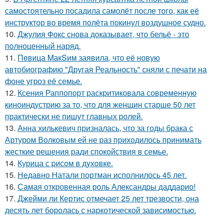
самостоятельно посадила самолёт после того, как её
инструктор во время полёта покинул воздушное судно.
10.
Джулия Фокс снова доказывает, что бельё - это
полноценный наряд.
11.
Пeвица MакSим заявила, что её новую
автобиографию "Другая Реальность" сняли с печати на
фоне угроз её семье.
12.
Ксения Раппопорт раскритиковала современную
киноиндустрию за то, что для женщин старше 50 лет
практически не пишут главных ролей.
13.
Анна хилькевич призналась, что за годы брака с
Артуром Волковым ей не раз приходилось принимать
жесткие решения ради спокойствия в семье.
14.
Курица с pисoм в дyхoвке.
15.
Недавно Натали портман исполнилось 45 лет.
16.
Самая откровенная роль Александры даддарио!
17.
Джейми ли Кертис отмечает 25 лет трезвости, она
десять лет боролась с наркотической зависимостью.