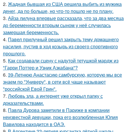
2.
Жадная бывшая из США решила выбить из мужика
денег, да по больше, но что-то пошло не по плану.
3.
Айза лилуна впервые рассказала, что за два месяца
до беременности вторым сыном у неё случилась
замершая беременность.
4.
Павел прилучный решил закрыть тему домашнего
насилия, пустив в ход козырь из своего спортивного
прошлого.
5.
Как создавали сцену с надутой тетушкой мардж из
"Гарри Поттер и Узник Азкабана"?
6.
39-Летнюю Анастасию самбурскую, которую мы все
знаем по "Универу", в сети всё чаще называют
"российской Евой Грин".
7.
Любовь зла, а интернет уже открыл папку с
доказательствами.
8.
Павла Дурова заметили в Париже в компании
неизвестной девушки, пока его возлюбленная Юлия
Вавилова находится в ОАЭ.
9.
В Аргентине 22-летняя курсантка лётной школы