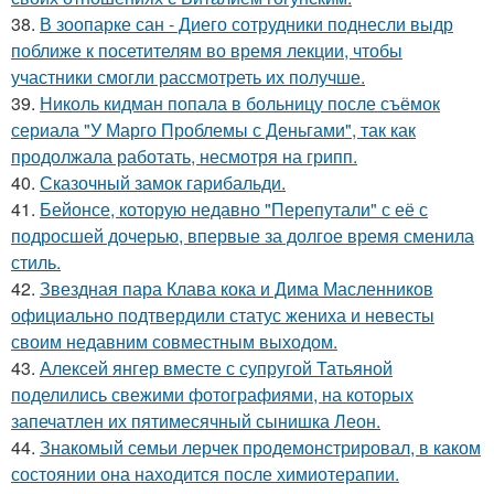
38.
В зоопарке сан - Диего сотрудники поднесли выдр
поближе к посетителям во время лекции, чтобы
участники смогли рассмотреть их получше.
39.
Николь кидман попала в больницу после съёмок
сериала "У Марго Проблемы с Деньгами", так как
продолжала работать, несмотря на грипп.
40.
Сказочный замок гарибальди.
41.
Бейонсе, которую недавно "Перепутали" с её с
подросшей дочерью, впервые за долгое время сменила
стиль.
42.
Звездная пара Клава кока и Дима Масленников
официально подтвердили статус жениха и невесты
своим недавним совместным выходом.
43.
Алексей янгер вместе с супругой Татьяной
поделились свежими фотографиями, на которых
запечатлен их пятимесячный сынишка Леон.
44.
Знакомый семьи лерчек продемонстрировал, в каком
состоянии она находится после химиотерапии.