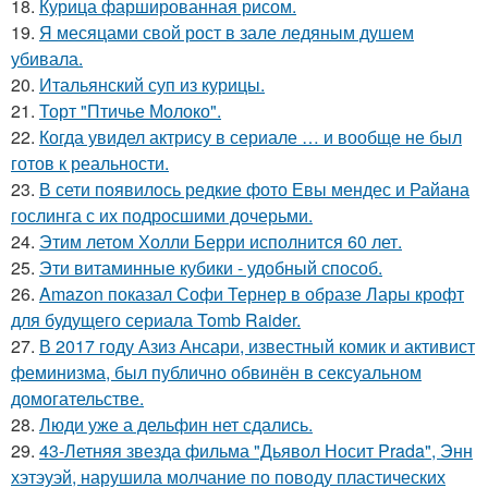
18.
Курица фаршированная рисом.
19.
Я месяцами свой рост в зале ледяным душем
убивала.
20.
Итальянский суп из курицы.
21.
Торт "Птичье Молоко".
22.
Когда увидел актрису в сериале … и вообще не был
готов к реальности.
23.
В сети появилось редкие фото Евы мендес и Райана
гослинга с их подросшими дочерьми.
24.
Этим летом Холли Берри исполнится 60 лет.
25.
Эти витаминные кубики - удобный способ.
26.
Amazon показал Софи Тернер в образе Лары крофт
для будущего сериала Tomb Raider.
27.
В 2017 году Азиз Ансари, известный комик и активист
феминизма, был публично обвинён в сексуальном
домогательстве.
28.
Люди уже а дельфин нет сдались.
29.
43-Летняя звезда фильма "Дьявол Носит Prada", Энн
хэтэуэй, нарушила молчание по поводу пластических