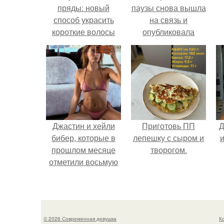
пряды: новый
паузы снова вышла
способ украсить
на связь и
короткие волосы
опубликовала
свежую серию
кадров из спальни.
Джастин и хейли
Приготовь ПП
Д
бибер, которые в
лепешку с сыром и
и
прошлом месяце
творогом.
отметили восьмую
годовщину
помолвки, показали
новые фото с
совместного
© 2026 Современная девушка
К
отдыха.