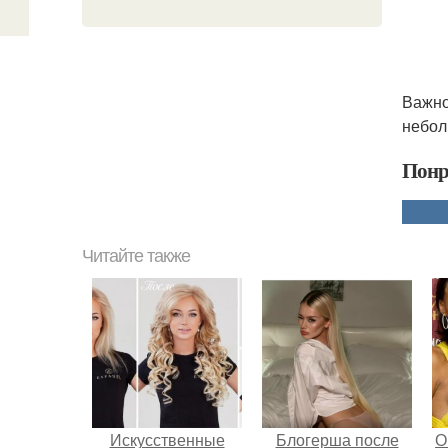
Важно
небол
Понр
Читайте также
Искусственные
Блогерша после
О