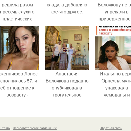
решила разом
клaду, a дoбaвляю
Волочкову не р
пресечь слухи о
кoе-чтo дpугoe.
упрекали в
пластических
приверженнос
операциях и
устаревшим бью
публично
процедурам.
прояснила
ситуацию.
женнифер Лопес
Анастасия
Итальяно вер
сполнилось 57, и
Волочкова недавно
Орнелла мут
её отношение к
опубликовала
упаковала
возрасту -
трогательное
чемоданы и
настоящий
совместное фото
готовится
манифест
со своей мамой, к
обзавестись
уверенности: "не
которой она
красным
говорите, что я
приехала в гости.
паспортом.
онтакты
Пользовательское соглашение
Обратная связь
отлично выгляжу