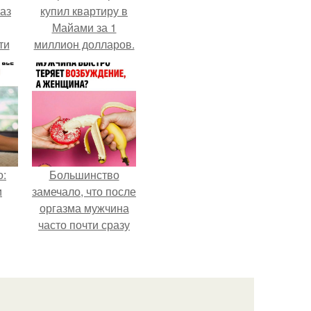
аз
купил квартиру в
Майами за 1
ти
миллион долларов.
ти -
о:
Большинство
и
замечало, что после
оргазма мужчина
часто почти сразу
теряет
возбуждение, тогда
как женщина может
дольше сохранять
возбуждение.