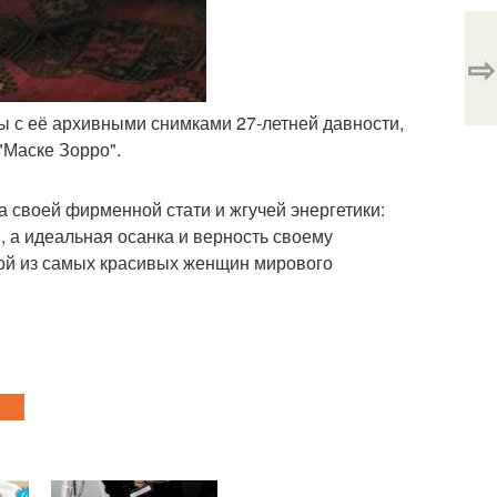
⇨
ы с её архивными снимками 27-летней давности,
"Маске Зорро".
ла своей фирменной стати и жгучей энергетики:
 а идеальная осанка и верность своему
ной из самых красивых женщин мирового