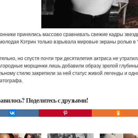
лонники принялись массово сравнивать свежие кадры звезд
 молодая Кэтрин только взрывала мировые экраны ролью в 
тельно, но спустя почти три десятилетия актриса не утрати
агородные морщинки лишь добавили образу зрелой глубины,
льному стилю закрепили за ней статус живой легенды и од
атографа.
авилось? Поделитесь с друзьями!