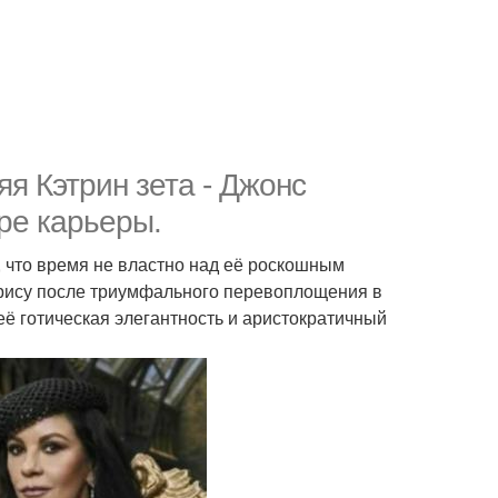
яя Кэтрин зета - Джонс
аре карьеры.
, что время не властно над её роскошным
трису после триумфального перевоплощения в
её готическая элегантность и аристократичный