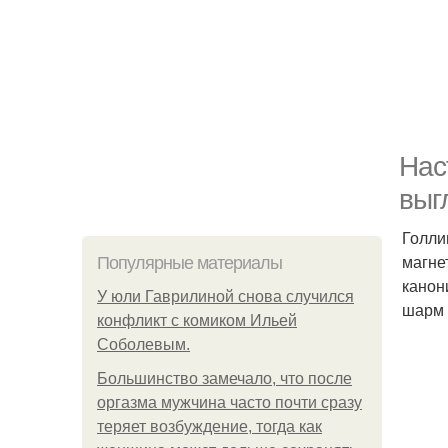
Нас
выг
Голли
магне
Популярные материалы
канон
У юли Гаврилиной снова случился
шарм 
конфликт с комиком Ильей
Соболевым.
Большинство замечало, что после
оргазма мужчина часто почти сразу
теряет возбуждение, тогда как