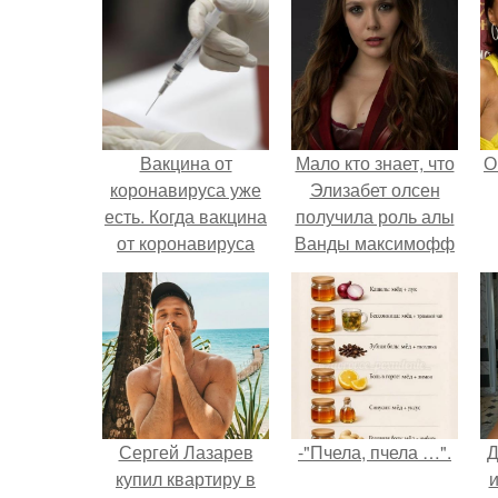
Вакцина от
Мало кто знает, что
О
коронавируса уже
Элизабет олсен
есть. Когда вакцина
получила роль алы
от коронавируса
Ванды максимофф
появится в России
не сразу.
Сергей Лазарев
-"Пчела, пчела …".
Д
купил квартиру в
и