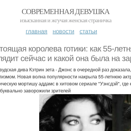
СОВРЕМЕННАЯ ДЕВУШКА
изысканная и жгучая женская страничка
главная
новости
статьи
тоящая королева готики: как 55-летн
лядит сейчас и какой она была на з
вудская дива Кэтрин зета - Джонс в очередной раз доказала
тизмом. Новая волна популярности накрыла 55-летнюю ак
ическую мортишу аддамс в хитовом сериале "Уэнсдэй", где 
буквально заворожили зрителей