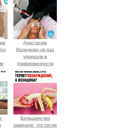
 не
Анастасию
ого
Волочкову не раз
упрекали в
ле
приверженности
ых
устаревшим бьюти -
процедурам.
о:
Большинство
и
замечало, что после