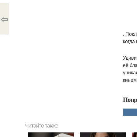
⇦
. Пок
когда
Удиви
её бл
уника
кинем
Понр
Читайте также