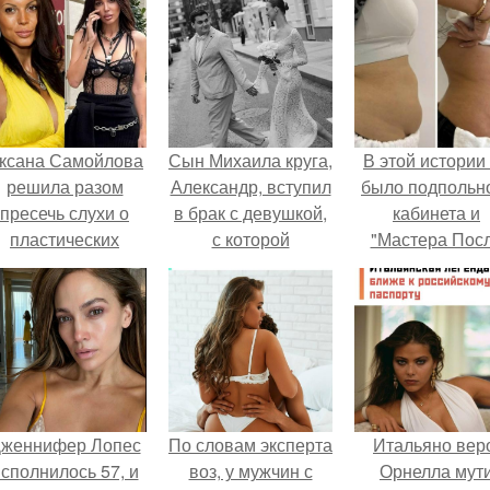
ксана Самойлова
Сын Михаила круга,
В этой истории
решила разом
Александр, вступил
было подпольн
пресечь слухи о
в брак с девушкой,
кабинета и
пластических
с которой
"Мастера Пос
операциях и
познакомился на
Двухнедельн
публично
шоу "давай
Курсов".
прояснила
поженимся!
ситуацию.
женнифер Лопес
По словам эксперта
Итальяно вер
сполнилось 57, и
воз, у мужчин с
Орнелла мут