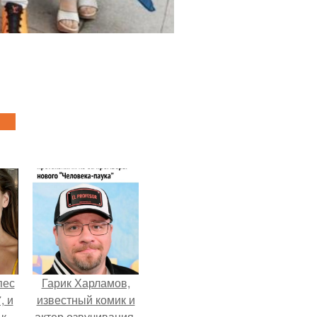
пес
Гарик Харламов,
, и
известный комик и
 к
актер озвучивания,