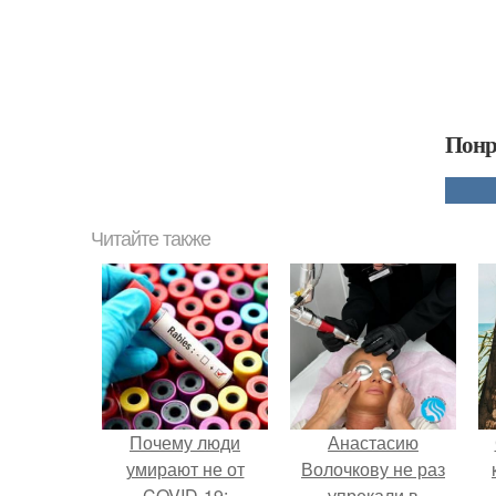
Понр
Читайте также
Почему люди
Анастасию
умирают не от
Волочкову не раз
COVID-19:
упрекали в