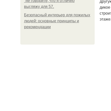
другу
"не говорите, что я отлично
дикое
выгляжу для 57.
строи
Безопасный интерьер для пожилых
этаже
людей: основные принципы и
рекомендации