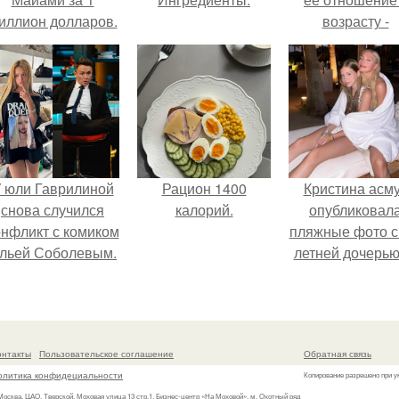
иллион долларов.
возрасту -
настоящий
манифест
уверенности: "
говорите, что 
отлично выгля
для 57.
 юли Гаврилиной
Рацион 1400
Кристина асм
снова случился
калорий.
опубликовал
онфликт с комиком
пляжные фото с
льей Соболевым.
летней дочерью
Гарика Харламо
онтакты
Пользовательское соглашение
Обратная связь
олитика конфидециальности
Копирование разрешено при у
 Москва, ЦАО, Тверской, Моховая улица 13 стр.1, Бизнес-центр «На Моховой», м. Охотный ряд