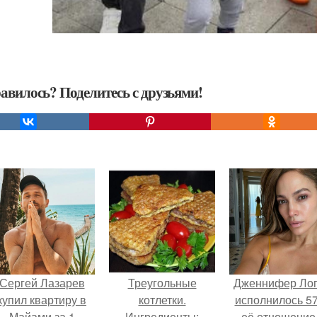
авилось? Поделитесь с друзьями!
Сергей Лазарев
Треугольные
Дженнифер Ло
купил квартиру в
котлетки.
исполнилось 57
Майами за 1
Ингредиенты:
её отношение