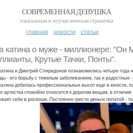
СОВРЕМЕННАЯ ДЕВУШКА
изысканная и жгучая женская страничка
главная
новости
статьи
а катина о муже - миллионере: "Он 
ллианты, Крутые Тачки, Понты".
катина и Дмитрий Спиридонов познакомились четыре года н
ды - его борьбу с тяжелым заболеванием, так и радостные -
катина добилась профессиональных высот еще в юности, по
о артистка спокойно относится к дорогим вещам, в отличие
ывает себе в роскоши. Постоянно грести деньги лопатой - та