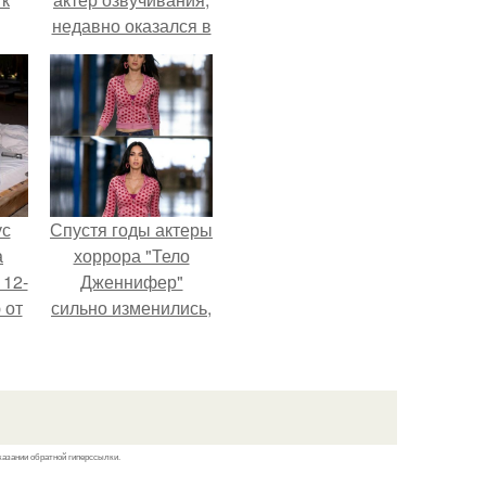
недавно оказался в
центре внимания
из-за своей работы
не
над озвучкой
я
мультфильма про
жу
колобка.
ус
Спустя годы актеры
а
хоррора "Тело
 12-
Дженнифер"
 от
сильно изменились,
ва.
пройдя путь от
подростковых
кумиров до
мировых звезд.
казании обратной гиперссылки.