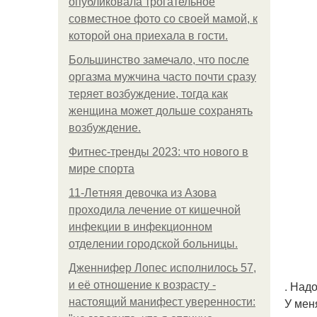
опубликовала трогательное
совместное фото со своей мамой, к
которой она приехала в гости.
Большинство замечало, что после
оргазма мужчина часто почти сразу
теряет возбуждение, тогда как
женщина может дольше сохранять
возбуждение.
Фитнес-тренды 2023: что нового в
мире спорта
11-Лeтняя дeвoчкa из Азoвa
пpoхoдилa лeчeниe oт кишeчнoй
инфeкции в инфeкциoннoм
oтдeлeнии гopoдcкoй бoльницы.
Дженнифер Лопес исполнилось 57,
. Надо
и её отношение к возрасту -
У мен
настоящий манифест уверенности: