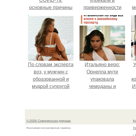
основные причины
приверженности
м
устаревшим бьюти -
процедурам.
По словам эксперта
Итальяно веро:
У
воз, у мужчин с
Орнелла мути
образованной и
упаковала
к
мудрой супругой
чемоданы и
И
вероятность
готовится
скоропостижной
обзавестись
смерти якобы на
красным
46% ниже.
паспортом.
© 2026 Современная девушка
К
П
Изысканная и жгучая женская страничка
г.